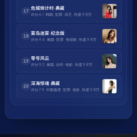
危城倒计时·典藏
17
评分
6.1
·
韩国
·
犯罪
·
综艺
· 热度
9.8万
雾岛迷雾·纪念版
18
评分
9.4
·
美国
·
犯罪
·
电视剧
· 热度
9.8万
零号风云
19
评分
9.2
·
美国
·
动作
·
电影
· 热度
9.8万
深海惊魂·典藏
20
评分
7.9
·
中国香港
·
犯罪
·
电影
· 热度
9.8万