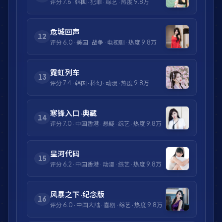
评分
7.6
·
韩国
·
犯罪
·
综艺
· 热度
9.8万
危城回声
12
评分
6.0
·
美国
·
战争
·
电视剧
· 热度
9.8万
霓虹列车
13
评分
7.4
·
韩国
·
科幻
·
动漫
· 热度
9.8万
寒锋入口·典藏
14
评分
7.0
·
中国香港
·
悬疑
·
综艺
· 热度
9.8万
星河代码
15
评分
6.2
·
中国香港
·
动漫
·
综艺
· 热度
9.8万
风暴之下·纪念版
16
评分
6.0
·
中国大陆
·
喜剧
·
综艺
· 热度
9.8万