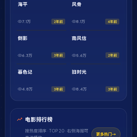
最新
最新
海平
风骨
7.1万
8.1万
2年前
4年前
1:33:17
1:46:33
最新
最新
倒影
南风信
6.3万
5.6万
3年前
2年前
1:58:23
1:53:36
最新
最新
暮色记
旧时光
4.8万
8.4万
3年前
3年前
电影排行榜
按热度排序 · TOP 20 · 右侧海报可
更多热门