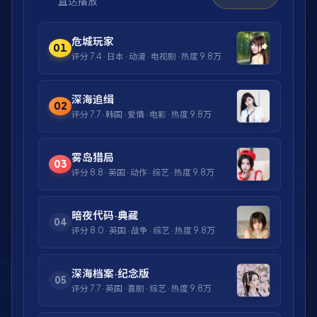
直达播放
危城玩家
01
评分
7.4
·
日本
·
动漫
·
电视剧
· 热度
9.8万
深海追缉
02
评分
7.7
·
韩国
·
爱情
·
电影
· 热度
9.8万
雾岛猎局
03
评分
8.8
·
英国
·
动作
·
综艺
· 热度
9.8万
暗夜代码·典藏
04
评分
8.0
·
英国
·
战争
·
综艺
· 热度
9.8万
深海档案·纪念版
05
评分
7.7
·
英国
·
喜剧
·
综艺
· 热度
9.8万