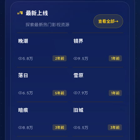
最新上线
查看全部
探索最新热门影视资源
2:01:47
2:10:52
最新
最新
晚潮
镜界
5.8万
9.5万
2年前
1年前
2:20:31
1:56:54
最新
最新
落日
雪原
6.5万
7.9万
5年前
1年前
1:46:43
42:32
最新
最新
暗痕
旧城
8.8万
5.5万
3年前
3年前
1:44:50
2:17:08