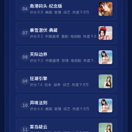
南港码头·纪念版
06
评分
8.8
·
美国
·
爱情
·
综艺
· 热度
9.8万
暴雪潜伏·典藏
07
评分
8.5
·
中国香港
·
喜剧
·
电视剧
· 热度
9.8万
天际边界
08
评分
9.0
·
中国香港
·
惊悚
·
电视剧
· 热度
9.8万
狂潮引擎
09
评分
7.4
·
日本
·
战争
·
综艺
· 热度
9.8万
异境法则
10
评分
6.6
·
美国
·
爱情
·
综艺
· 热度
9.8万
雾岛疑云
11